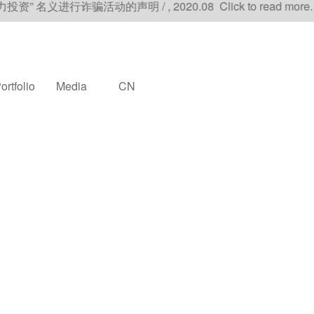
诈骗活动的声明 / , 2020.08 Click to read more.
ortfolio
Media
CN