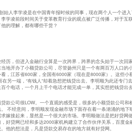
的创始人李学凌是在中国青年报时候的同事，现在两个人一个进
。李学凌前段时间关于变革教育行业的观点被广泛传播，对于互
了他的理解，都有哪些干货？
业经历，但进入金融行业算是一次跨界，跨界的念头始于一次回
在当地开办了小额贷款公司，尽管扬州只是一个有两百万人口的
看，江苏省600家，全国有6000家（现在是8000家）。这些
而在另一端，“有钱人”却着急想把钱贷出去。李明顺为此还专门
上百个电话，一个月上千个电话才能完成一单，其实想把钱贷出
额贷款公司很LOW。一个直观的感受是，很多的小额贷款公司和
。 不经意间，李明顺发现金融市场下面存在着一条汹涌的地下
需求嫁接起来，显然是一个很大的市场。李明顺做法是把好贷网
，好贷网已经和多达2000家机构建立了合作伙伴关系，百度金
统。他的想法是，凡是贷款交易存在的地方就有好贷网。