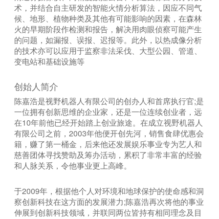
术，并结合自主研发的智能火情分析算法，因应不同气
候、地形、植物种类及其他有可能影响的因素，在森林
火的早期阶段作检测和报告，解决用肉眼侦察可能产生
的问题，如漏报、误报、迟报等。此外，以热成像分析
的技术亦可以应用于监察非法采伐、大型公园、管道、
变电站和基础设施等
创始人简介
陈嘉浩是视野机器人有限公司的创办人和首席执行官;是
一位拥有创新思维的企业家，还是一位连续创业者，远
在10年前他已经开始踏上创业旅途。在成立视野机器人
有限公司之前，2003年他便开创先河，销售食肆优惠会
籍，赚了第一桶金，后来他还发展娱乐事业专为艺人和
慈善团体寻找赞助及筹办活动，累积了非常丰富的经验
和人脉关系，令他事业更上高峰。
于2009年，根据他个人对环境和地球保护的使命感和洞
察创新科技在这方面的发展潜力;陈嘉浩再次将他的事业
伸展到创新科技领域，并联同两位皆持有相同理念及目