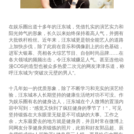
在娱乐圈出道十多年的汪东城，凭借扎实的演艺实力和
阳光帅气的形象，长久以来始终保持着高人气，并拥有
大批铁杆粉丝。近年来，汪东城更是朝全能艺人的道路
上加快步伐，除了此前在音乐和偶像剧上的出色基础，
进军大银幕、亮相各大综艺节目、自创时尚品牌……在
各大领域的频频出击，令汪东城赚足人气。甚至连他动
漫COS的造型也被众多热爱二次元的网友津津乐道，称
呼汪东城为“突破次元壁的男人”。
十几年如一的优质形象，除了不断学习和充实的演艺经
验，汪东城本人长期坚持的健康生活绝对功不可没。作
为娱乐圈有名的健身达人，汪东城在个人微博的置顶内
容中写到：“感觉又快到了疯狂健身的季节了！”，可见
坚持锻炼在大东眼里无疑是不可或缺的大事。工作之
余，大东最爱去的地方就是健身房，并且时常在微博上
同网友分享健身房锻炼的照片，此前和好友郭品超、辰