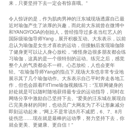
来，只要坚持下去一定会有惊喜哦。”
令人惊讶的是，作为肌肉男神的汪东城现场透露自己最
近对瑜伽产生了浓厚的兴趣，而此前大东就曾在微博中
和YANGYOGA的创始人，曾经指导过多名当红艺人的
国际级瑜伽导师Yang，展开积极互动。大东表示，以前
总认为瑜伽是女生才喜欢的运动，但接触后发现瑜伽除
了健身更可以让人身心放松，“难怪身边很多朋友都会练
习瑜伽，这真的是一个很特别的运动。练完之后，感觉
整个人的气质都会不一样。心态放松，人也会更年
轻。”在瑜伽导师Yang的指点下,现场大东也非常专业地
展示其了几个瑜伽动作。大东表示自己平时奔走各地工
作，但也会跟着FitTime瑜伽视频练习：“互联网健身的
好处就是可以随时随地获得最专业的运动指导，同时在
网络分享中激励自己坚持下去。”爱美的汪东城在展现自
己完美身材的同时，也动员广大网友为了不让形象减分
即刻运动起来，“网上不是常说5月不减肥，6、7、8月
徒伤悲……现在就是最棒的运动季，努力坚持下去，你
就会更美、更健康、更自信！”