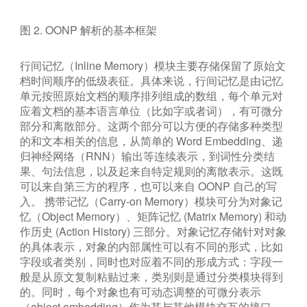
图 2. OONP 解析的基本框架
行间记忆（Inline Memory）模块主要存储保留了原始文
档时间顺序的低级表征。具体来说，行间记忆是由记忆
单元按照原始文档的顺序排列组成的数组，每个单元对
应着文档的基本语言单位（比如字或者词），有可微分
部分和离散部分。这两个部分可以方便的存储多种类型
的和文本相关的信息，从简单的 Word Embedding、递
归神经网络（RNN）输出等连续表示，到词性分类结
果、句法信息，以及起来自特定规则的离散表示。这既
可以来自第三方的程序，也可以来自 OONP 自己的写
入。 携带记忆（Carry-on Memory）模块可分为对象记
忆（Object Memory）、矩阵记忆 (Matrix Memory) 和动
作历史 (Action History) 三部分。对象记忆存储针对对象
的具体表示，对象的内部属性可以有不同的形式，比如
字段或者类别，同时也对应着不同的形成方式：字段一
般是从原文复制粘贴过来，类别则是通过分类模块得到
的。同时，每个对象也有可动态调整的可微分表示
（object embedding）作为其与其他模块交互的接口。