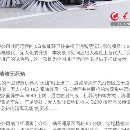
司共同运营的 5G 智能环卫装备橘子洲智慧清洁示范项目自 20
向机械化、无人化的升级，本次疫情期间还很大程度上替代人工
行推广的试验场，这一项目为全国推行智能环卫提供了样板展示
区清洁无死角
景区的环卫智慧机器人“天团”就上班了。道路清洗车先沿景区主干
侧，无人小扫 18C 紧随其后，洗扫地面并将吸拾的垃圾集中
路面养护车 5040 上岗，通过喷射气浪、机器清扫等方式，清
集的车站、广场等处，无人驾驶扫地机器人 C200 按程序员预
5 分钟内清离现场”的要求……
公司项目经理蒋宁介绍，橘子洲景区面积 94 公顷，绿地植被
城市会客厅和网红打卡地，近年来游客量屡创新高，尤其节假日