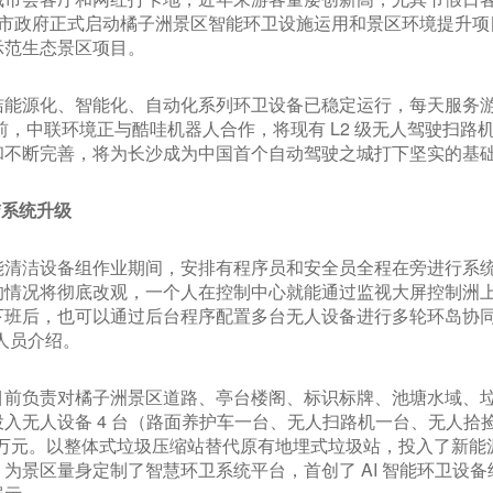
月，长沙市政府正式启动橘子洲景区智能环卫设施运用和景区环境提升
示范生态景区项目。
源化、智能化、自动化系列环卫设备已稳定运行，每天服务游客 1.
吨。目前，中联环境正与酷哇机器人合作，将现有 L2 级无人驾驶扫
和不断完善，将为长沙成为中国首个自动驾驶之城打下坚实的基
洁系统升级
清洁设备组作业期间，安排有程序员和安全员全程在旁进行系统监
的情况将彻底改观，一个人在控制中心就能通过监视大屏控制洲
下班后，也可以通过后台程序配置多台无人设备进行多轮环岛协
人员介绍。
目前负责对橘子洲景区道路、亭台楼阁、标识标牌、池塘水域、
入无人设备 4 台（路面养护车一台、无人扫路机一台、无人拾
354 万元。以整体式垃圾压缩站替代原有地埋式垃圾站，投入了新
为景区量身定制了智慧环卫系统平台，首创了 AI 智能环卫设